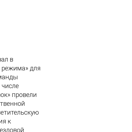
ал в
о режима» для
оманды
 числе
ок» провели
ственной
ветительскую
ия к
ездовой