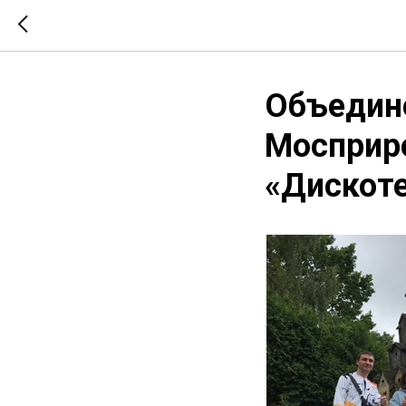
Объедин
Мосприро
«Дискоте