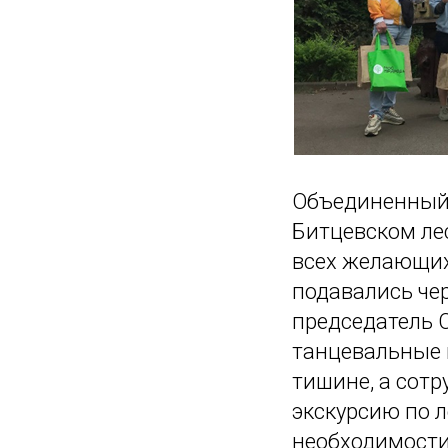
Объединенный
Битцевском ле
всех желающих
подавались чер
председатель 
танцевальные 
тишине, а сот
экскурсию по л
необходимости