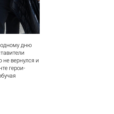
родному дню
ставители
 не вернулся и
нте герои-
обучая