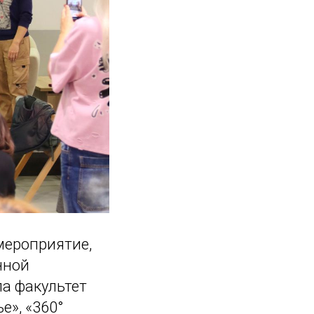
мероприятие,
нной
ла факультет
е», «360°