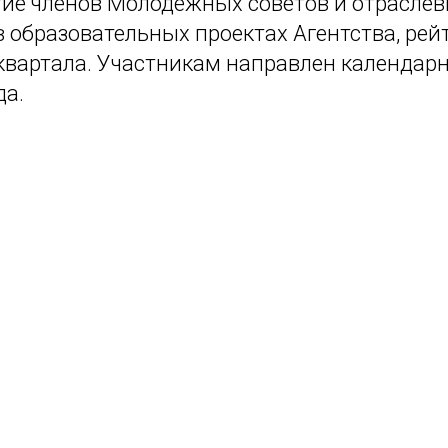
тие членов Молодежных советов и отрасле
 образовательных проектах Агентства, рей
 квартала. Участникам направлен календар
да.