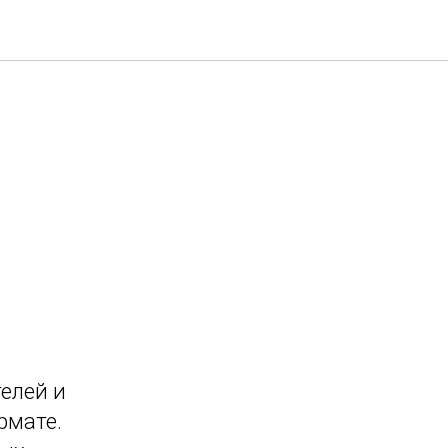
елей и
рмате.