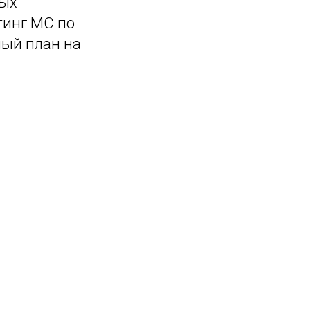
вых
тинг МС по
ный план на