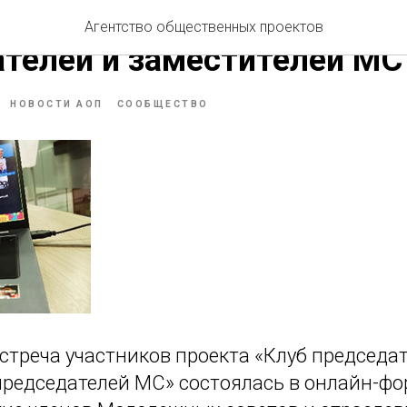
стреча участников Клуба
Агентство общественных проектов
телей и заместителей МС
НОВОСТИ АОП
СООБЩЕСТВО
стреча участников проекта «Клуб председат
председателей МС» состоялась в онлайн-фо