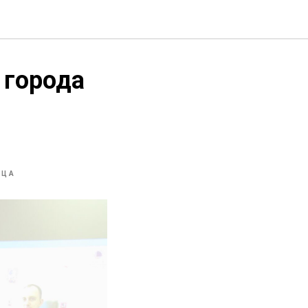
 города
о
ИЦА