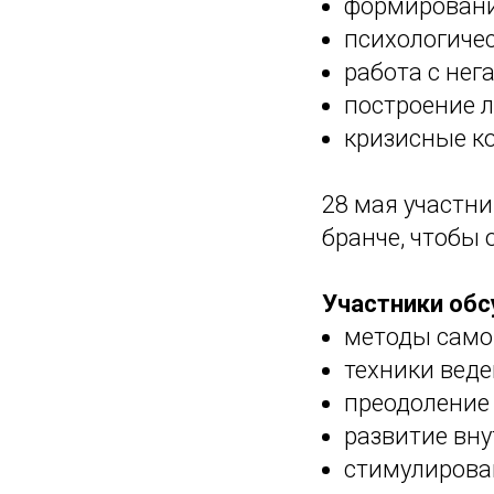
формировани
психологичес
работа с нег
построение л
кризисные к
28 мая участн
бранче, чтобы
Участники обс
методы само
техники веде
преодоление 
развитие вну
стимулирова