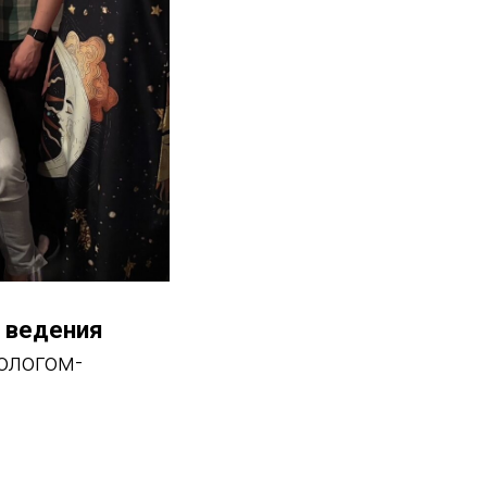
 ведения
ологом-