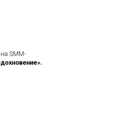
й на SMM-
вдохновение».