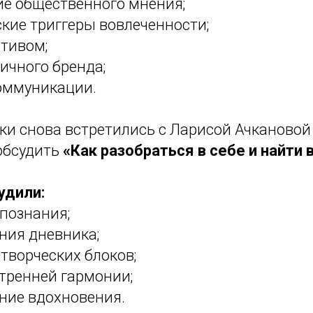
е общественного мнения;
кие триггеры вовлеченности;
ативом;
ичного бренда;
оммуникации.
ики снова встретились с Ларисой Ачканово
 обсудить
«Как разобраться в себе и найти 
удили:
познания;
ния дневника;
творческих блоков;
тренней гармонии;
ние вдохновения.