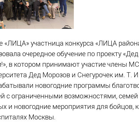
е «ЛИЦА» участница конкурса «ЛИЦА район
зовала очередное обучение по проекту «Де
!», в котором принимают участие члены МС
ерситета Дед Морозов и Снегурочек им. Т. И
абатывали новогодние программы благотв
тей с ограниченными возможностями, семей
х и новогодние мероприятия для бойцов, 
оспиталях Москвы.