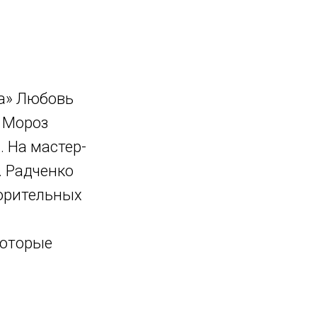
а» Любовь
д Мороз
. На мастер-
. Радченко
орительных
которые