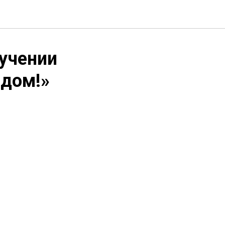
учении
 дом!»