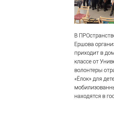
В ПРОстранств
Ершова органи
приходит в дом
классе от Унив
волонтеры отр
«Ёлок» для де
мобилизованны
находятся в г