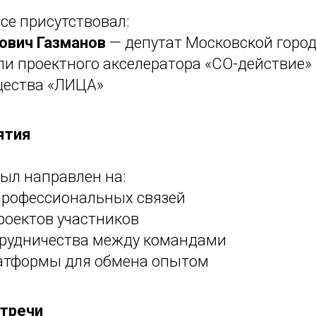
се присутствовал:
ович Газманов
— депутат Московской горо
и проектного акселератора «СО-действие»
ества «ЛИЦА»
ятия
ыл направлен на:
профессиональных связей
роектов участников
трудничества между командами
атформы для обмена опытом
стречи