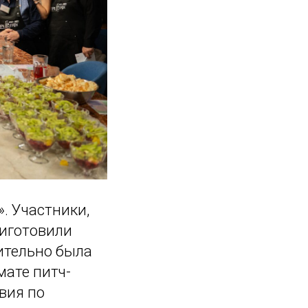
. Участники,
риготовили
ительно была
мате питч-
вия по