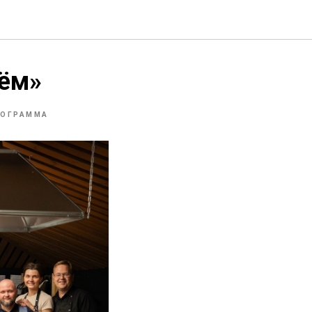
рём»
РОГРАММА