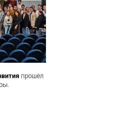
звития
прошёл
ры.