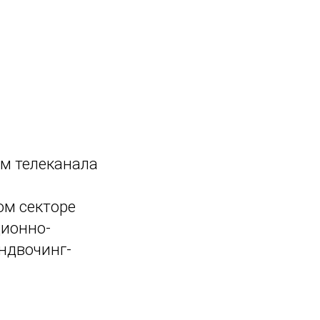
м телеканала
ом секторе
ционно-
ндвочинг-