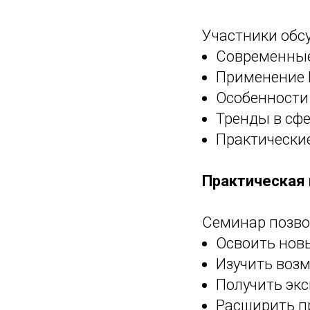
Участники обс
Современные
Применение 
Особенности
Тренды в сф
Практически
Практическая
Семинар позво
Освоить нов
Изучить воз
Получить эк
Расширить п