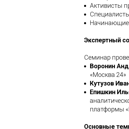
Активисты п
Специалисты
Начинающие 
Экспертный с
Семинар прове
Воронин Анд
«Москва 24»
Кутузов Ива
Епишкин Иль
аналитическо
платформы «
Основные тем