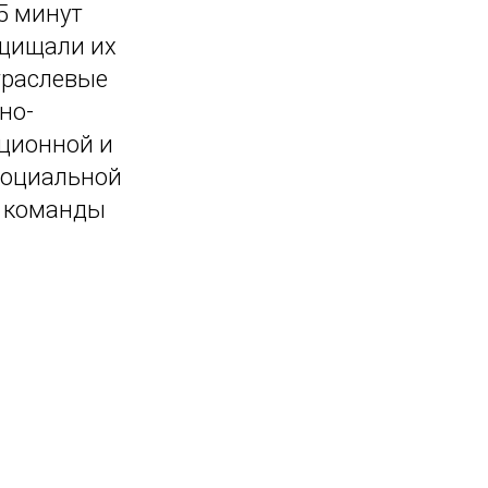
5 минут
ащищали их
траслевые
но-
иционной и
социальной
х команды