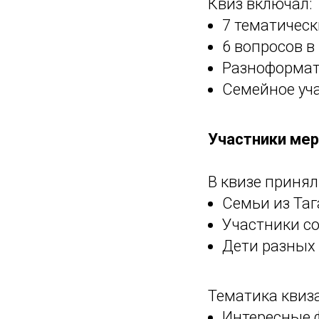
Квиз включал:
7 тематическ
6 вопросов в
Разноформатн
Семейное уч
Участники ме
В квизе принял
Семьи из Таг
Участники с
Дети разных
Тематика квиз
Интересные 