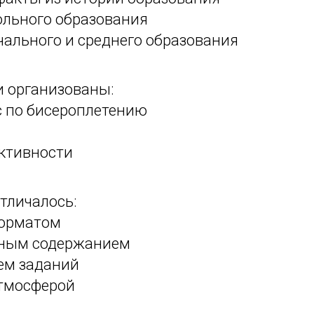
ольного образования
ального и среднего образования
и организованы:
с по бисероплетению
активности
тличалось:
орматом
ьным содержанием
ем заданий
тмосферой