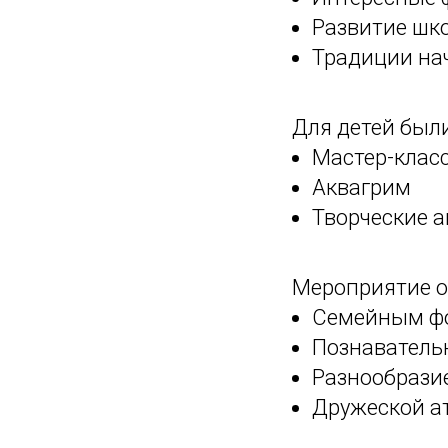
Развитие шк
Традиции нач
Для детей был
Мастер-клас
Аквагрим
Творческие 
Мероприятие о
Семейным ф
Познавател
Разнообрази
Дружеской а