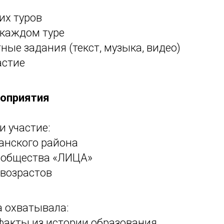
их туров
 каждом туре
ые задания (текст, музыка, видео)
астие
роприятия
и участие:
анского района
ообщества «ЛИЦА»
 возрастов
а охватывала:
факты из истории образования