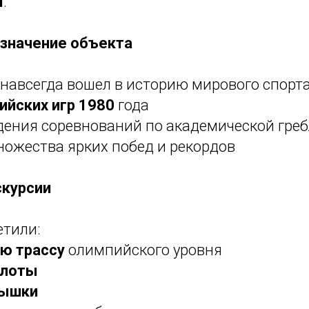
я
.
значение объекта
навсегда вошел в историю мирового спорта
ийских игр 1980
года
дения соревнований по академической греб
ножества ярких побед и рекордов
скурсии
етили:
ю трассу
олимпийского уровня
плоты
вышки