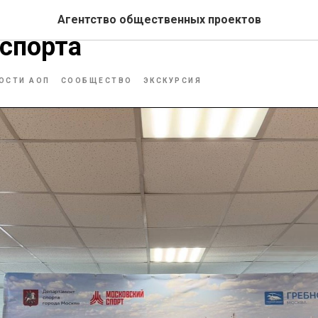
ный Гребной канал: экску
Агентство общественных проектов
спорта
ОСТИ АОП
СООБЩЕСТВО
ЭКСКУРСИЯ