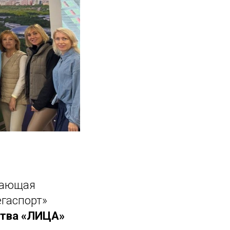
вающая
гаспорт»
тва «ЛИЦА»