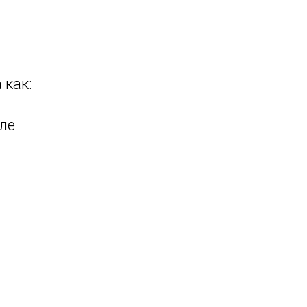
 как:
ле