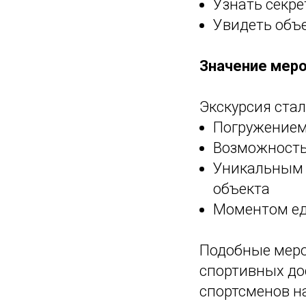
Узнать секр
Увидеть объе
Значение мер
Экскурсия стал
Погружением
Возможность
Уникальным 
объекта
Моментом ед
Подобные меро
спортивных до
спортсменов н