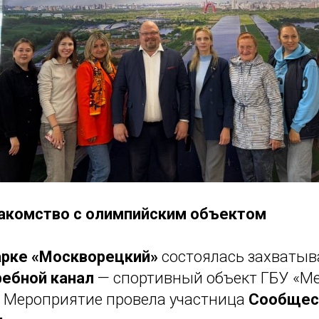
накомство с олимпийским объектом
арке «Москворецкий»
состоялась захваты
ребной канал
— спортивный объект ГБУ «Ме
 Мероприятие провела участница
Сообщес