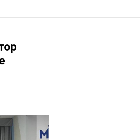
тор
е