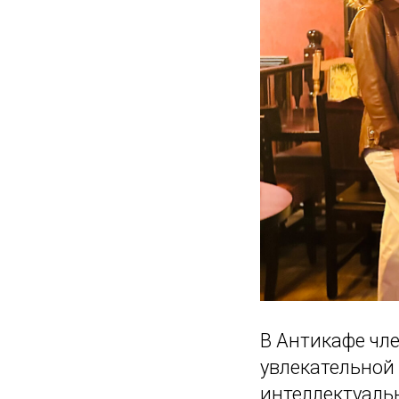
В Антикафе чл
увлекательной 
интеллектуаль