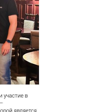
 участие в
 —
торой является