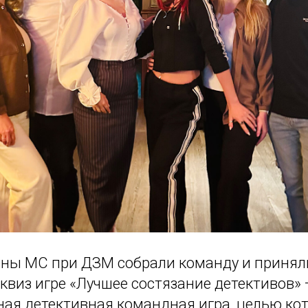
ены МС при ДЗМ собрали команду и приняли
квиз игре «Лучшее состязание детективов»
ная детективная командная игра, целью ко