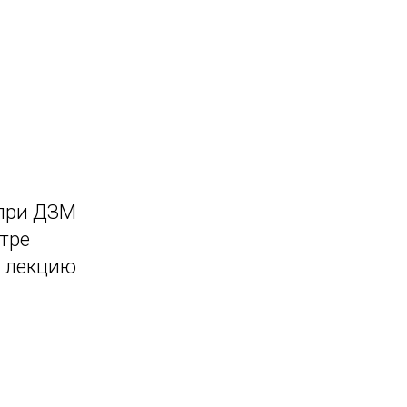
 при ДЗМ
тре
и лекцию