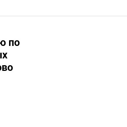
ю по
ых
ово