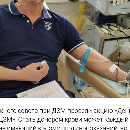
ного совета при ДЗМ провели акцию «День
ДЗМ». Стать донором крови может каждый
 не имеющий к этому противопоказаний, но т