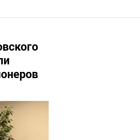
овского
ли
ионеров