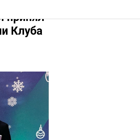
М принял
ии Клуба