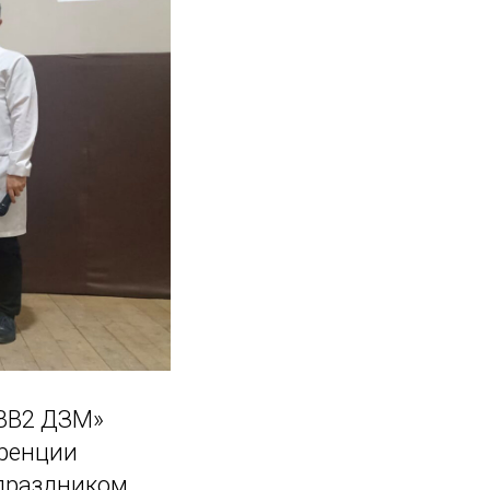
ГВВ2 ДЗМ»
еренции
праздником,