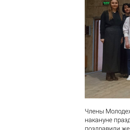
Члены Молодеж
накануне праз
поздравили же