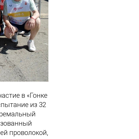
астие в «Гонке
спытание из 32
стремальный
низованный
чей проволокой,