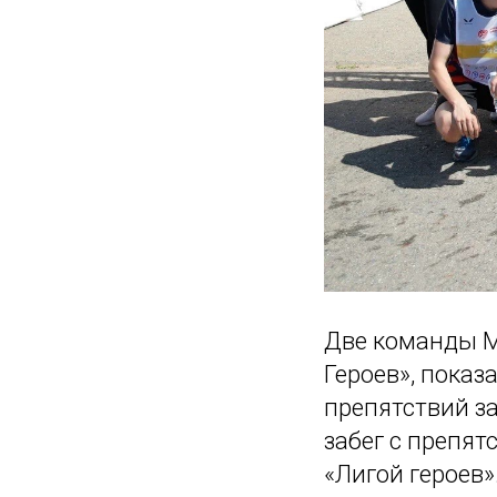
Две команды М
Героев», показ
препятствий за
забег с препя
«Лигой героев»