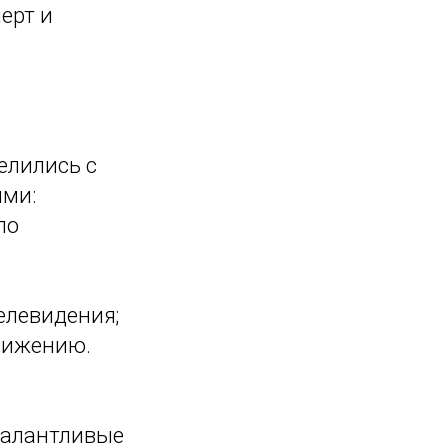
перт и
елились с
ями:
по
елевидения;
движению.
талантливые