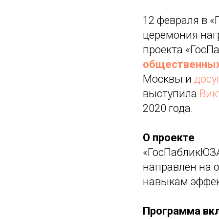
12 февраля в 
церемония наг
проекта «ГосП
общественных
Москвы и
досу
выступила
Вик
2020 года.
О проекте
«ГосПабликЮЗА
направлен на 
навыкам эффек
Программа вк