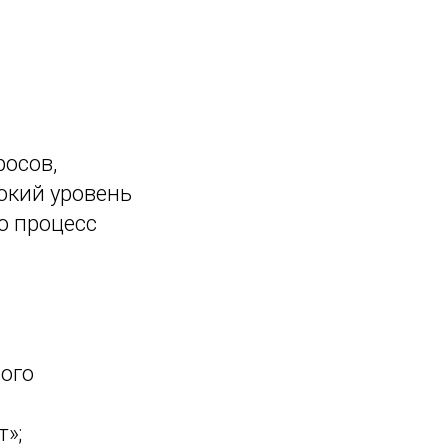
росов,
окий уровень
о процесс
ного
т»;