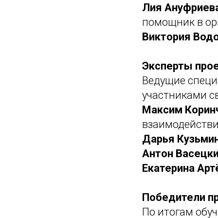
Лия Ануфриев
помощник в ор
Виктория Вод
Эксперты про
Ведущие специ
участниками с
Максим Корин
взаимодействи
Дарья Кузьми
Антон Васецк
Екатерина Арт
Победители п
По итогам обу