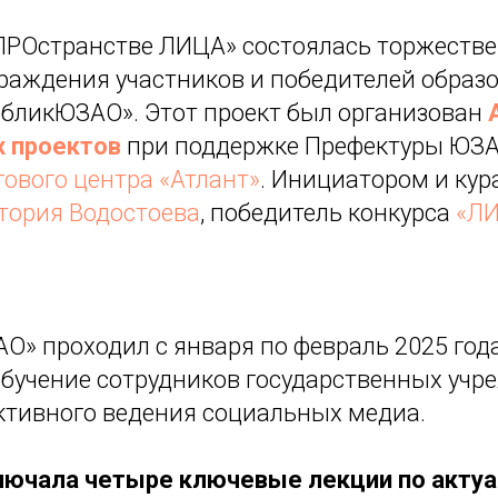
«ПРОстранстве ЛИЦА» состоялась торжеств
раждения участников и победителей образ
абликЮЗАО». Этот проект был организован
 проектов
при поддержке Префектуры ЮЗА
гового центра «Атлант»
. Инициатором и кур
тория Водостоева
, победитель конкурса
«ЛИ
О» проходил с января по февраль 2025 год
обучение сотрудников государственных учр
тивного ведения социальных медиа.
лючала четыре ключевые лекции по акту