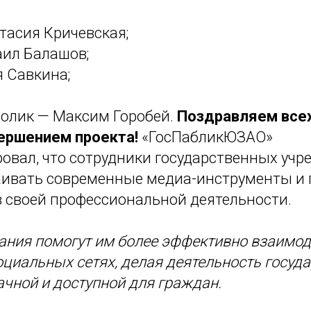
тасия Кричевская;
аил Балашов;
я Савкина;
олик — Максим Горобей.
Поздравляем всех
ершением проекта!
«ГосПабликЮЗАО»
овал, что сотрудники государственных уч
аивать современные медиа-инструменты и 
в своей профессиональной деятельности.
ания помогут им более эффективно взаимод
оциальных сетях, делая деятельность госуд
ачной и доступной для граждан.