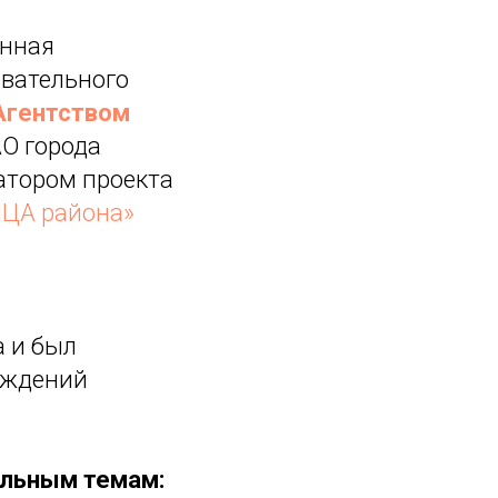
енная
овательного
Агентством
О города
атором проекта
ЦА района»
а и был
еждений
альным темам: