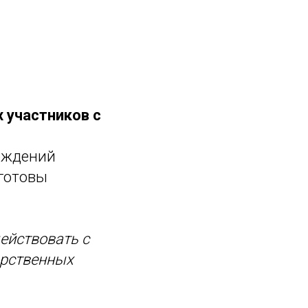
 участников с
реждений
готовы
ействовать с
арственных