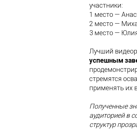
участники:
1 место — Анас
2 место — Мих
3 место — Юли
Лучший видеор
успешным зав
продемонстрир
стремятся осв
применять их 
Полученные зн
аудиторией в с
структур прозр