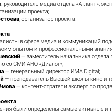
а
, руководитель медиа отдела «Атлант», экс
ганизации проекта;
остоева
, организатор проекта.
екта
алисты в сфере медиа и коммуникаций под
воим опытом и профессиональными знани
чевский
— заместитель начальника отдела 
ю со СМИ АНО «Диалог»;
на
— генеральный директор ИМА Digital;
ий
— преподаватель Высшей школы кино и т
ёмова
— контент-стратег и эксперт по про
роекта
чения были определены самые активные и 