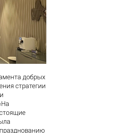
амента добрых
ения стратегии
 и
«На
дстоящие
была
к празднованию