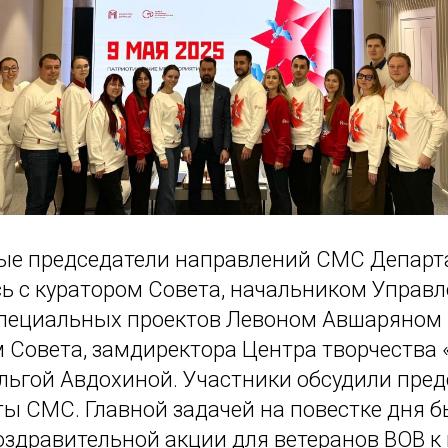
ые председатели направлений СМС Департ
сь с куратором Совета, начальником Управл
специальных проектов Левоном Авшаряном
 Совета, замдиректора Центра творчества 
льгой Авдохиной. Участники обсудили пре
ты СМС. Главной задачей на повестке дня 
оздравительной акции для ветеранов ВОВ 