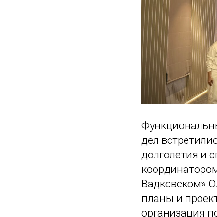
Функциональн
дел встретили
долголетия и 
координатором
Вадковском» О
планы и проек
организация п