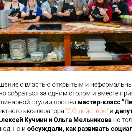
бщение с властью открытым и неформальны
но собраться за одним столом и вместе при
кулинарной студии прошёл
мастер-класс "П
ектного акселератора
"СО-действие"
и
депу
лексей Кучмин и Ольга Мельникова
не то
люд, но и
обсуждали, как развивать социа