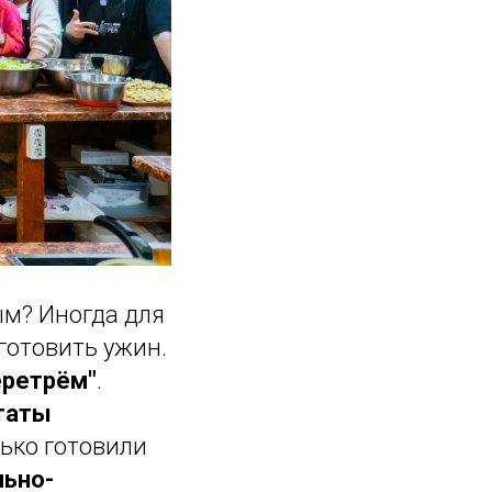
м? Иногда для
готовить ужин.
еретрём"
.
таты
лько готовили
льно-