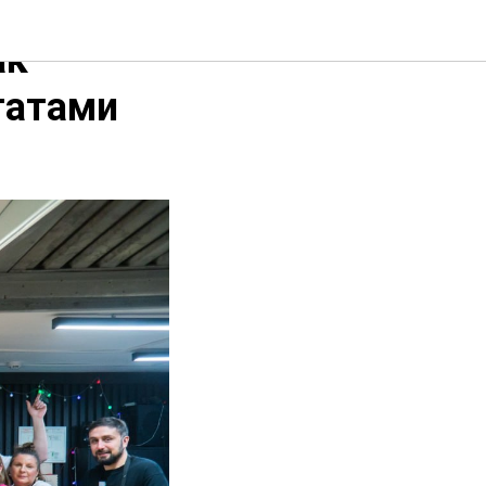
ак
татами