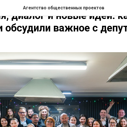
СТИ АОП
Агентство общественных проектов
я, диалог и новые идеи: к
 обсудили важное с депу