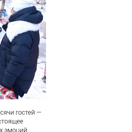
сячи гостей —
стоящее
х эмоций.