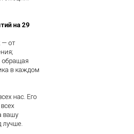
тий на 29
к
— от
ния;
е обращая
ика в каждом
сех нас. Его
 всех
а вашу
 лучше.