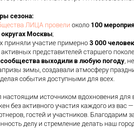
ры сезона:
бщества ЛИЦА провели
около
100 мероприя
 округах Москвы
;
х приняли участие примерно
3 000 челове
 активных представителей старшего поколе
 сообщества выходили в любую погоду
, н
апризы зимы, создавали атмосферу праздн
 делая события доступными для всех.
л настоящим источником вдохновения для в
ен без активного участия каждого из вас —
ртнеров, гостей и участников.
Благодарим з
нность делу и стремление делать наш город