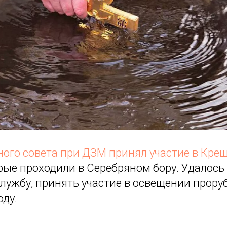
ого совета при ДЗМ принял участие в Кре
орые проходили в Серебряном бору. Удалос
ужбу, принять участие в освещении проруб
оду.