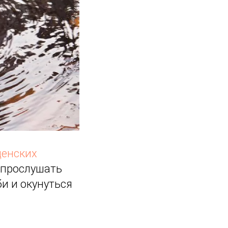
щенских
ь прослушать
и и окунуться