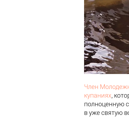
Член Молодежн
купаниях
, кот
полноценную сл
в уже святую в