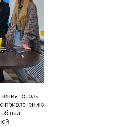
нения города
по привлечению
к общей
ной