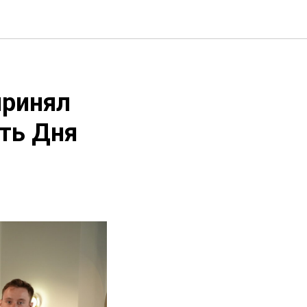
принял
сть Дня