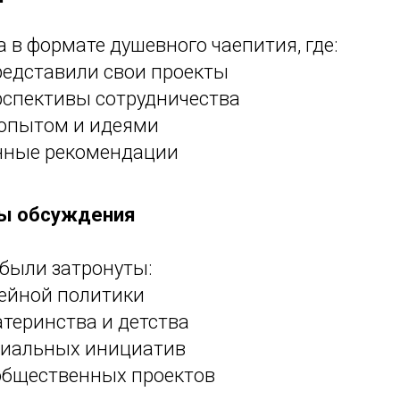
 в формате душевного чаепития, где:
редставили свои проекты
рспективы сотрудничества
опытом и идеями
нные рекомендации
ы обсуждения
 были затронуты:
ейной политики
теринства и детства
циальных инициатив
общественных проектов