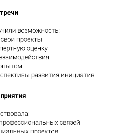
стречи
учили возможность:
 свои проекты
спертную оценку
 взаимодействия
 опытом
рспективы развития инициатив
оприятия
ствовала:
профессиональных связей
циальных проектов