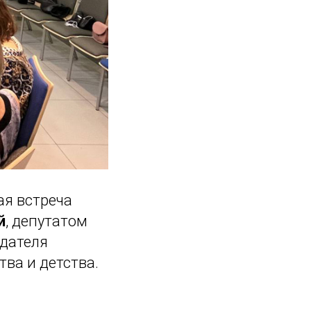
ая встреча
й
, депутатом
дателя
ва и детства.