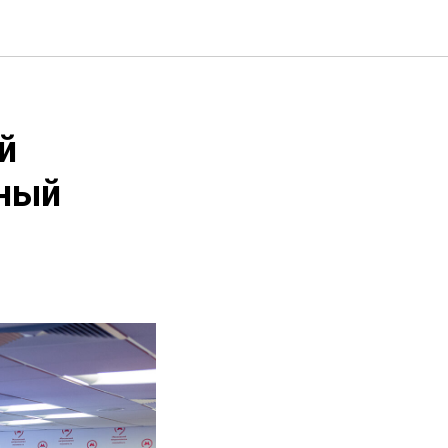
й
вный