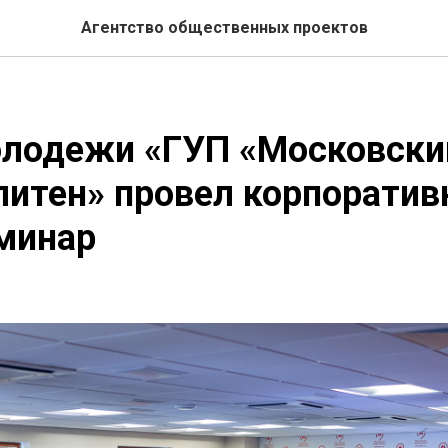
Агентство общественных проектов
олодежи «ГУП «Московски
литен» провел корпорати
минар