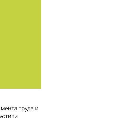
мента труда и
устили