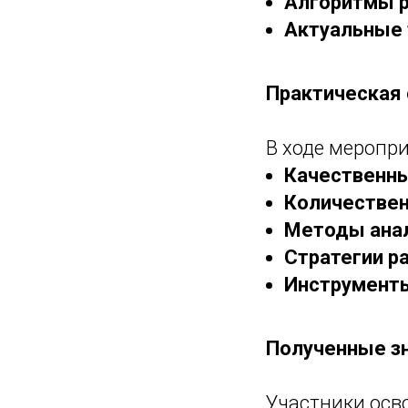
Алгоритмы 
Актуальные
Практическая
В ходе меропр
Качественны
Количестве
Методы ана
Стратегии р
Инструмент
Полученные з
Участники осв