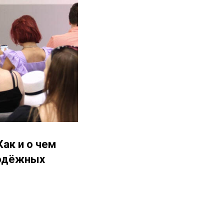
Как и о чем
одёжных