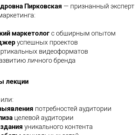
ндровна Пирковская
— признанный эксперт 
маркетинга:
кий маркетолог
с обширным опытом
джер
успешных проектов
ртикальных видеоформатов
азвитию личного бренда
ы лекции
или:
выявления
потребностей аудитории
лиза
целевой аудитории
оздания
уникального контента