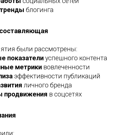
работы
социальных сетей
 тренды
блогинга
 составляющая
иятия были рассмотрены:
е показатели
успешного контента
нные метрики
вовлеченности
лиза
эффективности публикаций
азвития
личного бренда
ы продвижения
в соцсетях
нания
оили: