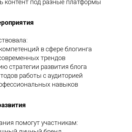
ь контент под разные платформы
ероприятия
ствовала:
омпетенций в сфере блогинга
овременных трендов
ю стратегии развития блога
тодов работы с аудиторией
офессиональных навыков
развития
ания помогут участникам:
ешный личный бренд