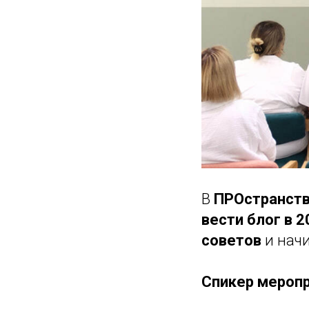
В
ПРОстранст
вести блог в 2
советов
и нач
Спикер мероп