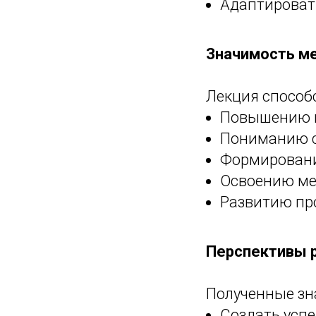
Адаптироват
Значимость м
Лекция способ
Повышению к
Пониманию с
Формировани
Освоению ме
Развитию пр
Перспективы 
Полученные зн
Создать усп