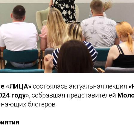
ве «ЛИЦА»
состоялась актуальная лекция
«
024 году»
, собравшая представителей
Мол
инающих блогеров.
риятия