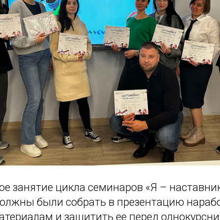
е занятие цикла семинаров «Я – наставник
олжны были собрать в презентацию нарабо
териалам и защитить ее перед однокурсн