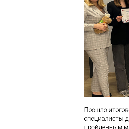
Прошло итогово
специалисты д
пройденным ма