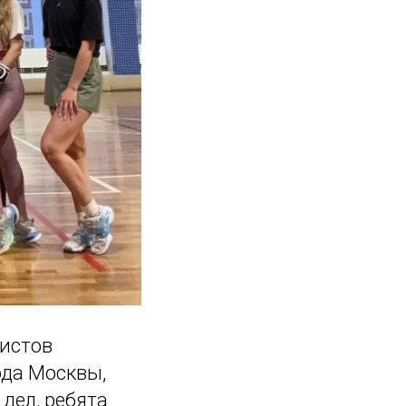
листов
ода Москвы,
дел, ребята