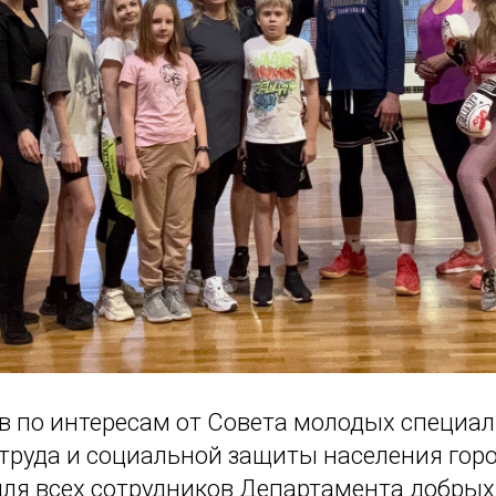
ов по интересам от Совета молодых специа
труда и социальной защиты населения гор
ля всех сотрудников Департамента добрых 