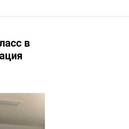
ласс в
вация