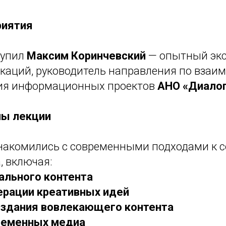
риятия
тупил
Максим Коринчевский
— опытный экс
аций, руководитель направления по взаи
ия информационных проектов
АНО «Диало
ы лекции
накомились с современными подходами к 
, включая:
ального контента
рации креативных идей
здания вовлекающего контента
ременных медиа