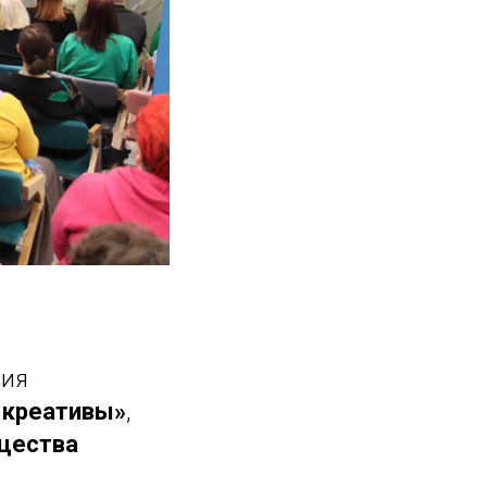
ция
 креативы»
,
щества