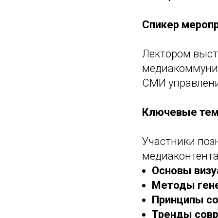
Спикер мероп
Лектором выс
медиакоммуник
СМИ управлен
Ключевые тем
Участники поз
медиаконтента
Основы визу
Методы гене
Принципы со
Тренды сов