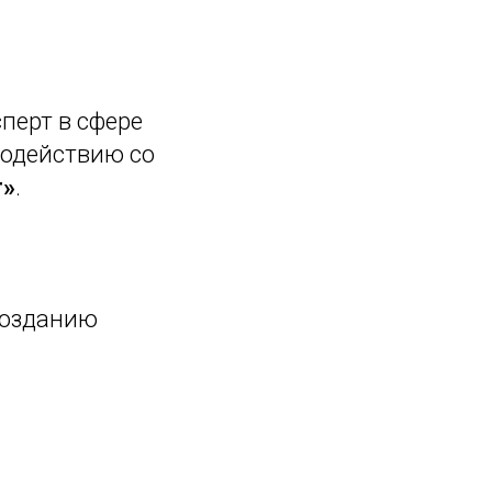
перт в сфере
модействию со
г»
.
созданию