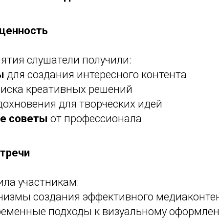
 ценность
иятия слушатели получили:
ы
для создания интересного контента
иска креативных решений
охновения для творческих идей
е советы
от профессионала
стречи
ила участникам:
низмы создания эффективного медиаконте
ременные подходы к визуальному оформле