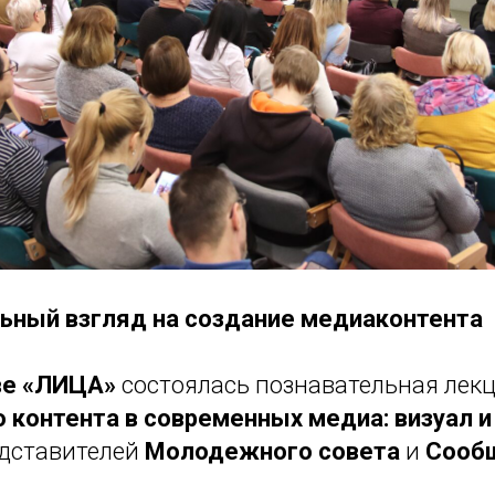
ьный взгляд на создание медиаконтента
ве «ЛИЦА»
состоялась познавательная лек
 контента в современных медиа: визуал и
дставителей
Молодежного совета
и
Сооб