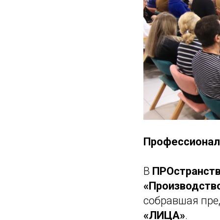
Профессионал
В
ПРОстранст
«Производство
собравшая пре
«ЛИЦА»
.