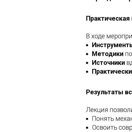
Практическая
В ходе меропр
Инструмент
Методики
по
Источники
вд
Практически
Результаты в
Лекция позвол
Понять меха
Освоить сов