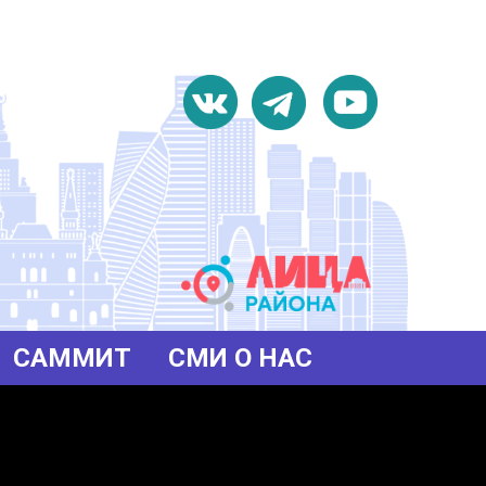
САММИТ
СМИ О НАС